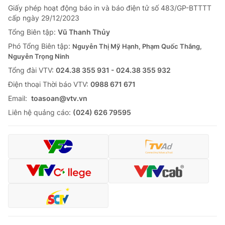
Giấy phép hoạt động báo in và báo điện tử số 483/GP-BTTTT
Tin tức
cấp ngày 29/12/2023
Kinh tế
Thế giới đó đây
Tổng Biên tập:
Vũ Thanh Thủy
Tài chính
Phó Tổng Biên tập:
Nguyễn Thị Mỹ Hạnh, Phạm Quốc Thắng,
Dữ liệu và đời sống
Câu chuyện quốc tế
Nguyễn Trọng Ninh
Thị trường
Tổng đài VTV:
024.38 355 931 - 024.38 355 932
Truyền hình
Góc doanh nghiệp
Ðiện thoại Thời báo VTV:
0988 671 671
Email:
toasoan@vtv.vn
Phim VTV
Giải trí
Liên hệ quảng cáo:
(024) 626 79595
Hậu trường
Điện ảnh
Đời sống
Nhân vật
Âm nhạc
Du lịch
Khán giả
Giáo dục
Sao
Làm đẹp
Giải sao mai
Tuyển sinh
Công nghệ
Chất lượng cuộc sống
Học trực tuyến
Hitech Công nghệ tương lai