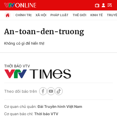
CHÍNH TRỊ
XÃ HỘI
PHÁP LUẬT
THẾ GIỚI
KINH TẾ
TRUYỀ
An-toan-den-truong
Chuyên mục
Không có gì để hiển thị!
Chính trị
THỜI BÁO VTV
Xã hội
Pháp luật
Theo dõi báo trên
Y tế
Cơ quan chủ quản:
Đài Truyền hình Việt Nam
Thế giới
Cơ quan báo chí:
Thời báo VTV