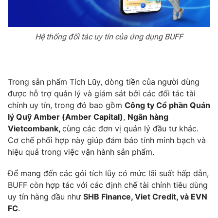
Email:
toasoan@vtv.vn
Liên hệ quảng cáo:
024-7300.7108
Hệ thống đối tác uy tín của ứng dụng BUFF
Trong sản phẩm Tích Lũy, dòng tiền của người dùng
được hỗ trợ quản lý và giám sát bởi các đối tác tài
chính uy tín, trong đó bao gồm
Công ty Cổ phần Quản
lý Quỹ Amber (Amber Capital)
,
Ngân hàng
Vietcombank,
cùng các đơn vị quản lý đầu tư khác.
Cơ chế phối hợp này giúp đảm bảo tính minh bạch và
hiệu quả trong việc vận hành sản phẩm.
® Cấm sao chép dưới mọi hình thức nếu không có sự chấp
thuận bằng văn bản. Ghi rõ nguồn VTV.vn khi phát hành lại
thông tin từ website này.
Để mang đến các gói tích lũy có mức lãi suất hấp dẫn,
BUFF còn hợp tác với các định chế tài chính tiêu dùng
uy tín hàng đầu như
SHB Finance, Viet Credit, và EVN
FC
.