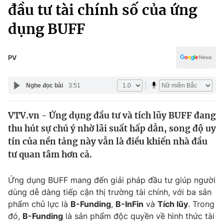
Chính trị
đầu tư tài chính số của ứng
Truyền hình
dụng BUFF
Văn hóa - Giải trí
Xã hội
Y tế
Đời sống
PV
Pháp luật
Công nghệ
Giáo dục
Nghe đọc bài
3:51
Y tế
VTV.vn - Ứng dụng đầu tư và tích lũy BUFF đang
Thế giới
thu hút sự chú ý nhờ lãi suất hấp dẫn, song độ uy
Tin tức
tín của nền tảng này vẫn là điều khiến nhà đầu
Kinh tế
tư quan tâm hơn cả.
Thế giới đó đây
Tài chính
Dữ liệu và đời sống
Câu chuyện quốc tế
Ứng dụng BUFF mang đến giải pháp đầu tư giúp người
Thị trường
dùng dễ dàng tiếp cận thị trường tài chính, với ba sản
phẩm chủ lực là
B-Funding
,
B-InFin
và
Tích lũy
. Trong
Truyền hình
Góc doanh nghiệp
đó,
B-Funding
là sản phẩm độc quyền về hình thức tài