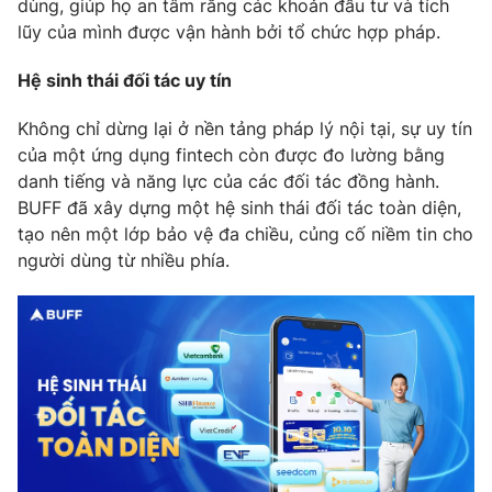
dùng, giúp họ an tâm rằng các khoản đầu tư và tích
lũy của mình được vận hành bởi tổ chức hợp pháp.
Hệ sinh thái đối tác uy tín
THỜI BÁO VTV
Không chỉ dừng lại ở nền tảng pháp lý nội tại, sự uy tín
của một ứng dụng fintech còn được đo lường bằng
Theo dõi báo trên
danh tiếng và năng lực của các đối tác đồng hành.
BUFF đã xây dựng một hệ sinh thái đối tác toàn diện,
tạo nên một lớp bảo vệ đa chiều, củng cố niềm tin cho
Cơ quan chủ quản:
Đài Truyền hình Việt Nam
người dùng từ nhiều phía.
Cơ quan báo chí:
Thời báo VTV
Giấy phép hoạt động báo in và báo điện tử số 483/GP-BTTTT
cấp ngày 29/12/2023
Tổng Biên tập:
Vũ Thanh Thủy
Phó Tổng Biên tập:
Nguyễn Thị Mỹ Hạnh, Phạm Quốc Thắng,
Nguyễn Trọng Ninh
Tổng đài VTV:
024.38 355 931 - 024.38 355 932
Ðiện thoại Thời báo VTV:
024.66 897 897