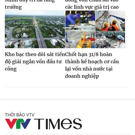
trưởng
các lĩnh vực giá trị cao
Kho bạc theo dõi sát tiến
Chốt hạn 31/8 hoàn
độ giải ngân vốn đầu tư
thành kế hoạch cơ cấu
công
lại vốn nhà nước tại
doanh nghiệp
THỜI BÁO VTV