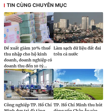
TIN CÙNG CHUYÊN MỤC
Đề xuất giảm 30% thuế
Làm sạch dữ liệu đất đai
thu nhập cho hộ kinh
trên cả nước
doanh, doanh nghiệp có
doanh thu đến 10 tỷ...
Công nghiệp TP. Hồ Chí
TP. Hồ Chí Minh thu hút
Minh duy trì đà tăng
dòng vốn Châu Âu vào