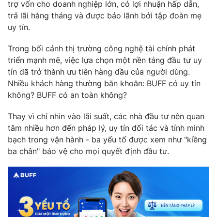
Phim VTV
trợ vốn cho doanh nghiệp lớn, có lợi nhuận hấp dẫn,
Giải trí
trả lãi hàng tháng và được bảo lãnh bởi tập đoàn mẹ
Hậu trường
uy tín.
Điện ảnh
Đời sống
Nhân vật
Trong bối cảnh thị trường công nghệ tài chính phát
Âm nhạc
Du lịch
triển mạnh mẽ, việc lựa chọn một nền tảng đầu tư uy
Khán giả
Giáo dục
Sao
tín đã trở thành ưu tiên hàng đầu của người dùng.
Làm đẹp
Giải sao mai
Nhiều khách hàng thường băn khoăn: BUFF có uy tín
Tuyển sinh
Công nghệ
không? BUFF có an toàn không?
Chất lượng cuộc sống
Học trực tuyến
Hitech Công nghệ tương lai
Thay vì chỉ nhìn vào lãi suất, các nhà đầu tư nên quan
Giao lưu trực tuyến
tâm nhiều hơn đến pháp lý, uy tín đối tác và tính minh
Sản phẩm
bạch trong vận hành - ba yếu tố được xem như "kiềng
Lịch phát sóng
ba chân" bảo vệ cho mọi quyết định đầu tư.
Thị trường
Tư vấn
Chuyên mục khác
Emagazine
Podcast