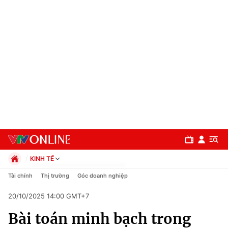
KINH TẾ
Chính trị
Tài chính
Thị trường
Góc doanh nghiệp
Xã hội
20/10/2025 14:00 GMT+7
Pháp luật
Chuyên mục
Kinh tế
Bài toán minh bạch trong
Thể thao