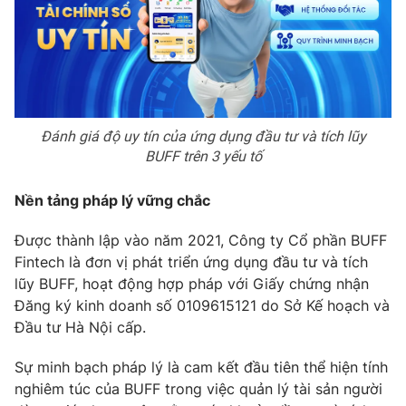
Photo
Infographic
Video
Shorts video
VTV Money
VTV Thể thao
Đánh giá độ uy tín của ứng dụng đầu tư và tích lũy
BUFF trên 3 yếu tố
VTV Sức khoẻ
Bất động sản
Nền tảng pháp lý vững chắc
Thị trường 24h
Tấm lòng Việt
Được thành lập vào năm 2021, Công ty Cổ phần BUFF
Fintech là đơn vị phát triển ứng dụng đầu tư và tích
lũy BUFF, hoạt động hợp pháp với Giấy chứng nhận
VTV4
Vươn mình bằng AI
Đăng ký kinh doanh số 0109615121 do Sở Kế hoạch và
Đầu tư Hà Nội cấp.
VTV9
VTV8
Sự minh bạch pháp lý là cam kết đầu tiên thể hiện tính
nghiêm túc của BUFF trong việc quản lý tài sản người
Liên hệ tòa soạn
English