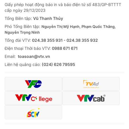
Giấy phép hoạt động báo in và báo điện tử số 483/GP-BTTTT
Tin tức
cấp ngày 29/12/2023
Kinh tế
Thế giới đó đây
Tổng Biên tập:
Vũ Thanh Thủy
Tài chính
Phó Tổng Biên tập:
Nguyễn Thị Mỹ Hạnh, Phạm Quốc Thắng,
Dữ liệu và đời sống
Câu chuyện quốc tế
Nguyễn Trọng Ninh
Thị trường
Tổng đài VTV:
024.38 355 931 - 024.38 355 932
Truyền hình
Góc doanh nghiệp
Ðiện thoại Thời báo VTV:
0988 671 671
Email:
toasoan@vtv.vn
Phim VTV
Giải trí
Liên hệ quảng cáo:
(024) 626 79595
Hậu trường
Điện ảnh
Đời sống
Nhân vật
Âm nhạc
Du lịch
Khán giả
Giáo dục
Sao
Làm đẹp
Giải sao mai
Tuyển sinh
Công nghệ
Chất lượng cuộc sống
Học trực tuyến
Hitech Công nghệ tương lai