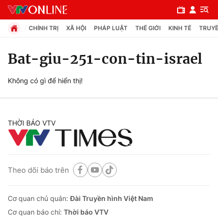
CHÍNH TRỊ
XÃ HỘI
PHÁP LUẬT
THẾ GIỚI
KINH TẾ
TRUYỀ
Bat-giu-251-con-tin-israel
Chuyên mục
Không có gì để hiển thị!
Chính trị
THỜI BÁO VTV
Xã hội
Pháp luật
Theo dõi báo trên
Y tế
Cơ quan chủ quản:
Đài Truyền hình Việt Nam
Thế giới
Cơ quan báo chí:
Thời báo VTV