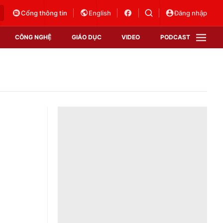
Cổng thông tin
English
Đăng nhập
CÔNG NGHỆ
GIÁO DỤC
VIDEO
PODCAST
VTV Money
VTV Thể thao
VTV Sức khoẻ
Bất động sản
Thị trường 24h
Tấm lòng Việt
Vươn mình bằng AI
VTV4
VTV8
VTV9
Lịch phát sóng
Giao lưu trực tuyến
Sự kiện