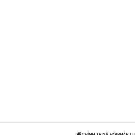
Giải trí
Đời sống
Điện ảnh
Du lịch
Âm nhạc
Làm đẹp
Sao
Chất lượng cuộc sốn
CHÍNH TRỊ
XÃ HỘI
PHÁP L