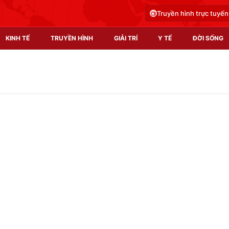
Truyền hình trực tuyến
KINH TẾ
TRUYỀN HÌNH
GIẢI TRÍ
Y TẾ
ĐỜI SỐNG
Pháp luật
Y tế
Truyền hình
Multimedia
Phim VTV
Video
Hậu trường
Shorts video
Nhân vật
Podcast
Khán giả
EMagazine
Giải sao mai
Photo
Infographic