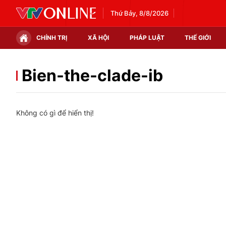
Thứ Bảy, 8/8/2026
CHÍNH TRỊ
XÃ HỘI
PHÁP LUẬT
THẾ GIỚI
Chính trị
Xã hội
Bien-the-clade-ib
Thế giới
Kinh tế
Không có gì để hiển thị!
Tin tức
Tài chính
Thế giới đó đây
Thị trường
Câu chuyện quốc tế
Góc doanh nghiệp
Dữ liệu và đời sống