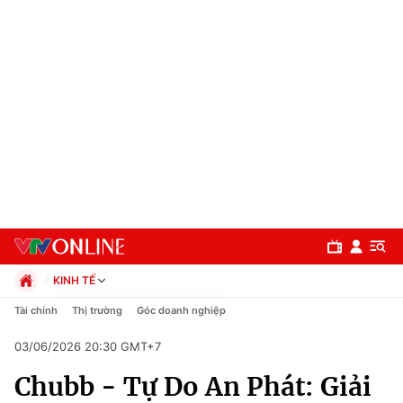
KINH TẾ
Chính trị
Tài chính
Thị trường
Góc doanh nghiệp
Xã hội
03/06/2026 20:30 GMT+7
Pháp luật
Chuyên mục
Kinh tế
Chubb - Tự Do An Phát: Giải
Thể thao