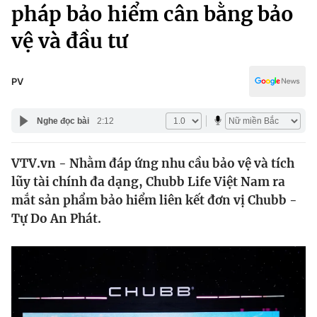
Chính trị
pháp bảo hiểm cân bằng bảo
Truyền hình
vệ và đầu tư
Văn hóa - Giải trí
Xã hội
Y tế
Đời sống
PV
Pháp luật
Công nghệ
Giáo dục
Nghe đọc bài
2:12
Y tế
VTV.vn - Nhằm đáp ứng nhu cầu bảo vệ và tích
Thế giới
lũy tài chính đa dạng, Chubb Life Việt Nam ra
Tin tức
mắt sản phẩm bảo hiểm liên kết đơn vị Chubb -
Kinh tế
Tự Do An Phát.
Thế giới đó đây
Tài chính
Dữ liệu và đời sống
Câu chuyện quốc tế
Thị trường
Truyền hình
Góc doanh nghiệp