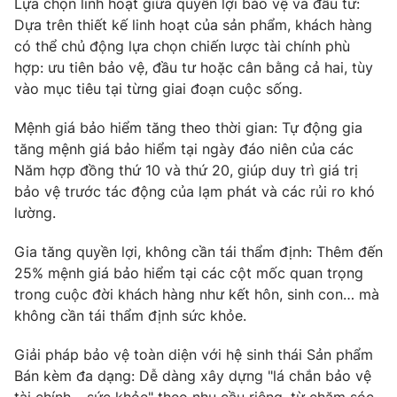
Lựa chọn linh hoạt giữa quyền lợi bảo vệ và đầu tư:
Dựa trên thiết kế linh hoạt của sản phẩm, khách hàng
Photo
Infographic
có thể chủ động lựa chọn chiến lược tài chính phù
hợp: ưu tiên bảo vệ, đầu tư hoặc cân bằng cả hai, tùy
Video
Shorts video
vào mục tiêu tại từng giai đoạn cuộc sống.
Mệnh giá bảo hiểm tăng theo thời gian: Tự động gia
VTV Money
VTV Thể thao
tăng mệnh giá bảo hiểm tại ngày đáo niên của các
Năm hợp đồng thứ 10 và thứ 20, giúp duy trì giá trị
VTV Sức khoẻ
Bất động sản
bảo vệ trước tác động của lạm phát và các rủi ro khó
lường.
Thị trường 24h
Tấm lòng Việt
Gia tăng quyền lợi, không cần tái thẩm định: Thêm đến
25% mệnh giá bảo hiểm tại các cột mốc quan trọng
VTV4
Vươn mình bằng AI
trong cuộc đời khách hàng như kết hôn, sinh con… mà
không cần tái thẩm định sức khỏe.
VTV9
VTV8
Giải pháp bảo vệ toàn diện với hệ sinh thái Sản phẩm
Bán kèm đa dạng: Dễ dàng xây dựng "lá chắn bảo vệ
Liên hệ tòa soạn
English