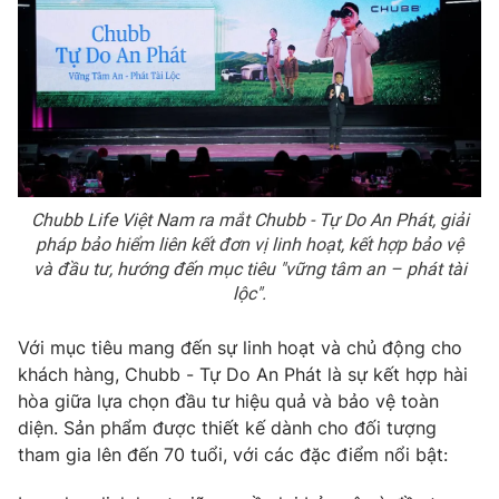
Phim VTV
Giải trí
Hậu trường
Điện ảnh
Đời sống
Nhân vật
Âm nhạc
Du lịch
Khán giả
Giáo dục
Sao
Làm đẹp
Giải sao mai
Tuyển sinh
Công nghệ
Chubb Life Việt Nam ra mắt Chubb - Tự Do An Phát, giải
Chất lượng cuộc sống
Học trực tuyến
pháp bảo hiểm liên kết đơn vị linh hoạt, kết hợp bảo vệ
Hitech Công nghệ tương lai
và đầu tư, hướng đến mục tiêu "vững tâm an – phát tài
Giao lưu trực tuyến
lộc".
Sản phẩm
Lịch phát sóng
Với mục tiêu mang đến sự linh hoạt và chủ động cho
Thị trường
khách hàng, Chubb - Tự Do An Phát là sự kết hợp hài
Tư vấn
hòa giữa lựa chọn đầu tư hiệu quả và bảo vệ toàn
diện. Sản phẩm được thiết kế dành cho đối tượng
Chuyên mục khác
tham gia lên đến 70 tuổi, với các đặc điểm nổi bật:
Emagazine
Podcast