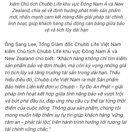
Ðiện thoại Thời báo VTV:
024.66 897 897
kiêm Chủ tịch Chubb Life khu vực Đông Nam Á và New
Zealand, chia sẻ về định hướng phát triển sản phẩm
Email:
toasoan@vtv.vn
mới, nhấn mạnh cam kết mang đến giải pháp tài chính
Liên hệ quảng cáo:
024-7300.7108
linh hoạt, giúp khách hàng chủ động cân bằng giữa bảo
vệ và tích lũy dài hạn
Ông Sang Lee, Tổng Giám đốc Chubb Life Việt Nam
kiêm Chủ tịch Chubb Life khu vực Đông Nam Á và
New Zealand cho biết:
"Khách hàng không chỉ tìm kiếm
sản phẩm bảo vệ đơn thuần, mà còn kỳ vọng những giá
trị tích lũy và tăng trưởng tài sản trong dài hạn. Thấu
hiểu điều đó, Chubb Life Việt Nam ra mắt Sản phẩm
Bảo hiểm Liên kết đơn vị Chubb - Tự Do An Phát – giải
pháp linh hoạt kết hợp giữa tính năng bảo vệ vượt trội
và bứt phá đầu tư, đáp ứng nhu cầu cụ thể tại từng thời
® Cấm sao chép dưới mọi hình thức nếu không có sự chấp
điểm của cuộc sống. Thông qua sản phẩm, chúng tôi
thuận bằng văn bản. Ghi rõ nguồn VTV.vn khi phát hành lại
thông tin từ website này.
mong muốn tiếp thêm sự tự tin giúp khách hàng ‘vững
tâm an – phát tài lộc’, trên hành trình hướng tới tương lai
tài chính vững chắc."