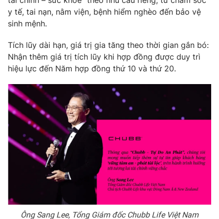
tài chính – sức khỏe" theo nhu cầu riêng, từ chăm sóc
y tế, tai nạn, nằm viện, bệnh hiểm nghèo đến bảo vệ
sinh mệnh.
Tích lũy dài hạn, giá trị gia tăng theo thời gian gắn bó:
THỜI BÁO VTV
Nhận thêm giá trị tích lũy khi hợp đồng được duy trì
hiệu lực đến Năm hợp đồng thứ 10 và thứ 20.
Theo dõi báo trên
Cơ quan chủ quản:
Đài Truyền hình Việt Nam
Cơ quan báo chí:
Thời báo VTV
Giấy phép hoạt động báo in và báo điện tử số 483/GP-BTTTT
cấp ngày 29/12/2023
Tổng Biên tập:
Vũ Thanh Thủy
Phó Tổng Biên tập:
Nguyễn Thị Mỹ Hạnh, Phạm Quốc Thắng,
Nguyễn Trọng Ninh
Tổng đài VTV:
024.38 355 931 - 024.38 355 932
Ông Sang Lee, Tổng Giám đốc Chubb Life Việt Nam