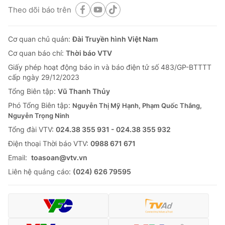
Theo dõi báo trên
Cơ quan chủ quản:
Đài Truyền hình Việt Nam
Cơ quan báo chí:
Thời báo VTV
Giấy phép hoạt động báo in và báo điện tử số 483/GP-BTTTT
cấp ngày 29/12/2023
Tổng Biên tập:
Vũ Thanh Thủy
Phó Tổng Biên tập:
Nguyễn Thị Mỹ Hạnh, Phạm Quốc Thắng,
Nguyễn Trọng Ninh
Tổng đài VTV:
024.38 355 931 - 024.38 355 932
Ðiện thoại Thời báo VTV:
0988 671 671
Email:
toasoan@vtv.vn
Liên hệ quảng cáo:
(024) 626 79595