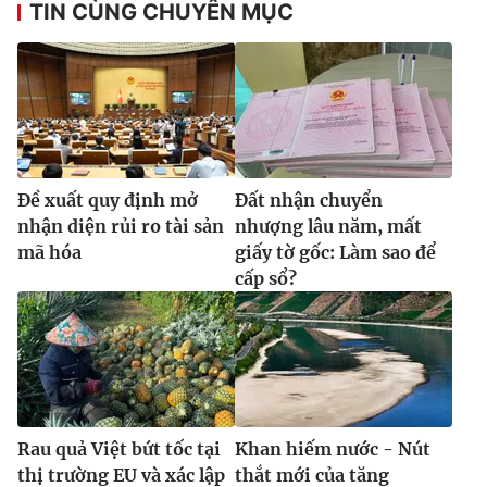
TIN CÙNG CHUYÊN MỤC
Ðề xuất quy định mở
Đất nhận chuyển
nhận diện rủi ro tài sản
nhượng lâu năm, mất
mã hóa
giấy tờ gốc: Làm sao để
cấp sổ?
Rau quả Việt bứt tốc tại
Khan hiếm nước - Nút
thị trường EU và xác lập
thắt mới của tăng