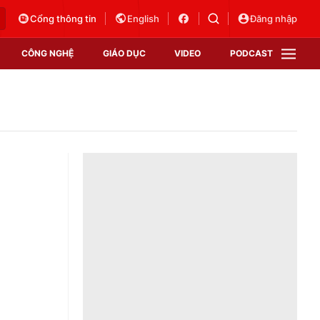
Cổng thông tin
English
Đăng nhập
CÔNG NGHỆ
GIÁO DỤC
VIDEO
PODCAST
VTV Money
VTV Thể thao
VTV Sức khoẻ
Bất động sản
Thị trường 24h
Tấm lòng Việt
Vươn mình bằng AI
VTV4
VTV8
VTV9
Lịch phát sóng
Giao lưu trực tuyến
Sự kiện