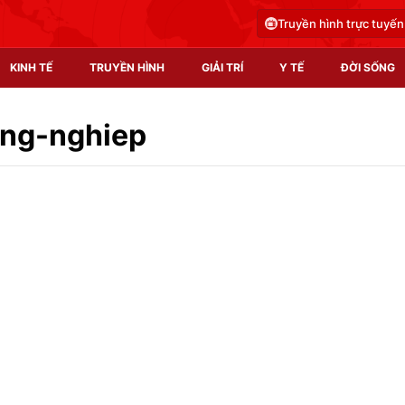
Truyền hình trực tuyến
KINH TẾ
TRUYỀN HÌNH
GIẢI TRÍ
Y TẾ
ĐỜI SỐNG
Pháp luật
Y tế
ng-nghiep
Truyền hình
Multimedia
Phim VTV
Video
Hậu trường
Shorts video
Nhân vật
Podcast
Khán giả
EMagazine
Giải sao mai
Photo
Infographic