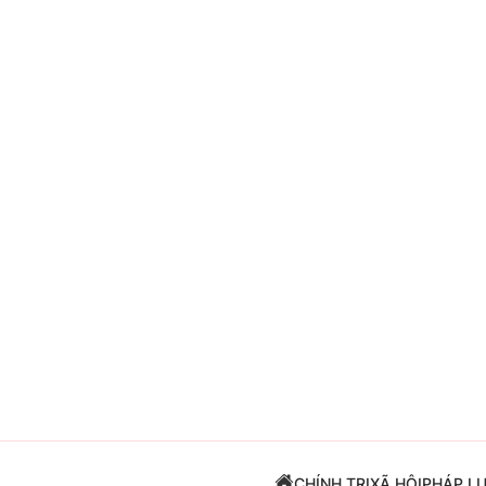
Giải trí
Đời sống
Điện ảnh
Du lịch
Âm nhạc
Làm đẹp
Sao
Chất lượng cuộc sốn
CHÍNH TRỊ
XÃ HỘI
PHÁP L