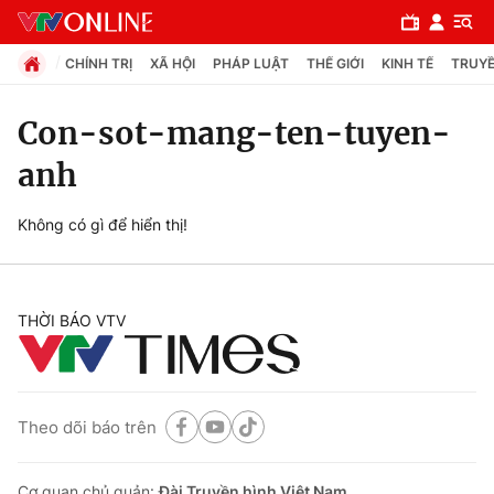
CHÍNH TRỊ
XÃ HỘI
PHÁP LUẬT
THẾ GIỚI
KINH TẾ
TRUYỀ
Con-sot-mang-ten-tuyen-
anh
Chuyên mục
Chính trị
Không có gì để hiển thị!
Xã hội
THỜI BÁO VTV
Pháp luật
Y tế
Theo dõi báo trên
Thế giới
Cơ quan chủ quản:
Đài Truyền hình Việt Nam