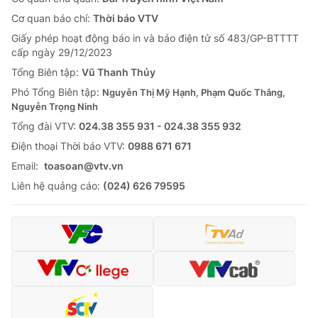
Tin tức
Cơ quan báo chí:
Thời báo VTV
Kinh tế
Giấy phép hoạt động báo in và báo điện tử số 483/GP-BTTTT
Thế giới đó đây
cấp ngày 29/12/2023
Tài chính
Dữ liệu và đời sống
Tổng Biên tập:
Vũ Thanh Thủy
Câu chuyện quốc tế
Thị trường
Phó Tổng Biên tập:
Nguyễn Thị Mỹ Hạnh, Phạm Quốc Thắng,
Nguyễn Trọng Ninh
Truyền hình
Góc doanh nghiệp
Tổng đài VTV:
024.38 355 931 - 024.38 355 932
Phim VTV
Ðiện thoại Thời báo VTV:
0988 671 671
Giải trí
Email:
toasoan@vtv.vn
Hậu trường
Điện ảnh
Liên hệ quảng cáo:
(024) 626 79595
Đời sống
Nhân vật
Âm nhạc
Du lịch
Khán giả
Giáo dục
Sao
Làm đẹp
Giải sao mai
Tuyển sinh
Công nghệ
Chất lượng cuộc sống
Học trực tuyến
Hitech Công nghệ tương lai