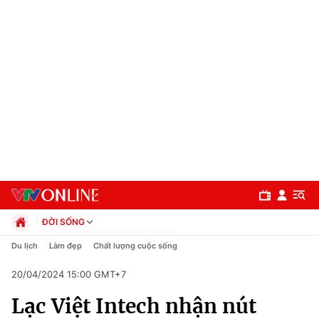
ĐỜI SỐNG
Chính trị
Du lịch
Làm đẹp
Chất lượng cuộc sống
Xã hội
20/04/2024 15:00 GMT+7
Pháp luật
Chuyên mục
Kinh tế
Lạc Việt Intech nhận nút
Thể thao