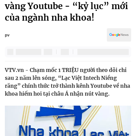
Chính trị
vàng Youtube - “kỷ lục” mới
Truyền hình
của ngành nha khoa!
Văn hóa - Giải trí
Xã hội
Y tế
Đời sống
pv
Pháp luật
Công nghệ
Giáo dục
Y tế
VTV.vn - Chạm mốc 1 TRIỆU người theo dõi chỉ
Thế giới
sau 2 năm lên sóng, “Lạc Việt Intech Niềng
Tin tức
răng” chính thức trở thành kênh Youtube về nha
Kinh tế
khoa hiếm hoi tại châu Á nhận nút vàng.
Thế giới đó đây
Tài chính
Dữ liệu và đời sống
Câu chuyện quốc tế
Thị trường
Truyền hình
Góc doanh nghiệp