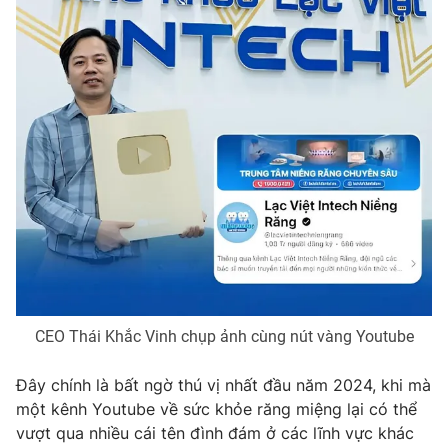
Phim VTV
Giải trí
Hậu trường
Điện ảnh
Đời sống
Nhân vật
Âm nhạc
Du lịch
Khán giả
Giáo dục
Sao
Làm đẹp
Giải sao mai
Tuyển sinh
Công nghệ
Chất lượng cuộc sống
Học trực tuyến
Hitech Công nghệ tương lai
Giao lưu trực tuyến
Sản phẩm
Lịch phát sóng
Thị trường
CEO Thái Khắc Vinh chụp ảnh cùng nút vàng Youtube
Tư vấn
Đây chính là bất ngờ thú vị nhất đầu năm 2024, khi mà
Chuyên mục khác
một kênh Youtube về sức khỏe răng miệng lại có thể
Emagazine
Podcast
vượt qua nhiều cái tên đình đám ở các lĩnh vực khác