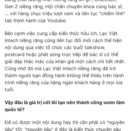
Email:
toasoan@vtv.vn
Gen Z niềng răng; Hội chẩn chuyên khoa cùng bác sĩ;
Liên hệ quảng cáo:
024-7300.7108
… với hàng chục triệu lượt xem và liên tục "chiếm lĩnh"
tab thịnh hành của Youtube.
Bên cạnh việc cung cấp kiến thức hữu ích, Lạc Việt
Intech niềng răng cũng liên tục đổi mới cách thể hiện
nội dung qua việc tổ chức các buổi talkshow,
postcard hoặc phát sóng trực tiếp để bác sĩ có thể
giải đáp thắc mắc của khán giả một cách chi tiết nhất.
Cũng nhờ đó mà Lạc Việt Intech niềng răng đã trở
thành người bạn đồng hành không thể thiếu trên hành
trình niềng răng của hàng ngàn khách hàng ở mọi lứa
tuổi.
® Cấm sao chép dưới mọi hình thức nếu không có sự chấp
thuận bằng văn bản. Ghi rõ nguồn VTV.vn khi phát hành lại
Vậy đâu là giá trị cốt lõi tạo nên thành công vươn tầm
thông tin từ website này.
quốc tế?
Để có được một nội dung hay thì cần phải có "nguyên
liệu" tốt, "nguyên liệu" ở đây là kiến thức chuyên sâu