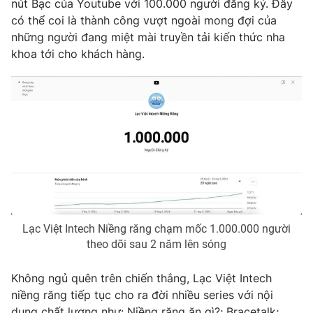
nút Bạc của Youtube với 100.000 người đăng ký. Đây
có thể coi là thành công vượt ngoài mong đợi của
những người đang miệt mài truyền tải kiến thức nha
khoa tới cho khách hàng.
THỜI BÁO VTV
Theo dõi báo trên
Cơ quan chủ quản:
Đài Truyền hình Việt Nam
Cơ quan báo chí:
Thời báo VTV
Giấy phép hoạt động báo in và báo điện tử số 483/GP-BTTTT
cấp ngày 29/12/2023
Tổng Biên tập:
Vũ Thanh Thủy
Lạc Việt Intech Niềng răng chạm mốc 1.000.000 người
Phó Tổng Biên tập:
Nguyễn Thị Mỹ Hạnh, Phạm Quốc Thắng,
theo dõi sau 2 năm lên sóng
Nguyễn Trọng Ninh
Tổng đài VTV:
024.38 355 931 - 024.38 355 932
Không ngủ quên trên chiến thắng, Lạc Việt Intech
niềng răng tiếp tục cho ra đời nhiều series với nội
Ðiện thoại Thời báo VTV:
024.66 897 897
dung chất lượng như: Niềng răng ăn gì?; Bracetalk;