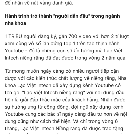
để nhận về nút vàng danh giá.
Photo
Infographic
Hành trình trở thành "người dẫn đầu" trong ngành
nha khoa
Video
Shorts video
1 TRIỆU người đăng ký, gần 700 video với hơn 2 tỉ lượt
xem cùng vô số lần đứng top 1 trên tab thịnh hành
VTV Money
VTV Thể thao
Youtube - đó là những con số ấn tượng mà Lạc Việt
Intech niềng răng đã đạt được trong vòng 2 năm qua.
VTV Sức khoẻ
Bất động sản
Từ mong muốn ngày càng có nhiều người tiếp cận
được với các kiến thức chất lượng về niềng răng, Nha
Thị trường 24h
Tấm lòng Việt
khoa Lạc Việt Intech đã xây dựng kênh Youtube có
tên gọi "Lạc Việt Intech niềng răng" với nội dung đầu
VTV4
Vươn mình bằng AI
tiên là giải đáp thắc mắc của khách hàng. Nhận được
sự hưởng ứng từ cộng đồng, đội ngũ xây dựng kênh
VTV9
VTV8
Youtube cùng các bác sĩ ngày càng đầu tư hơn về nội
dung cũng như cách thể hiện. Và chỉ trong vòng 6
tháng, Lạc Việt Intech Niềng răng đã được trao tặng
Liên hệ tòa soạn
English