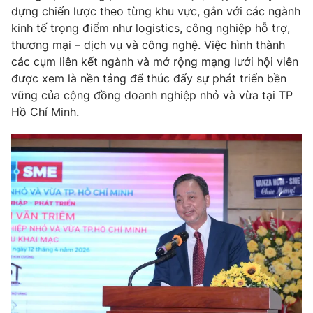
Email:
toasoan@vtv.vn
dựng chiến lược theo từng khu vực, gắn với các ngành
Liên hệ quảng cáo:
024-7300.7108
kinh tế trọng điểm như logistics, công nghiệp hỗ trợ,
thương mại – dịch vụ và công nghệ. Việc hình thành
các cụm liên kết ngành và mở rộng mạng lưới hội viên
được xem là nền tảng để thúc đẩy sự phát triển bền
vững của cộng đồng doanh nghiệp nhỏ và vừa tại TP
Hồ Chí Minh.
® Cấm sao chép dưới mọi hình thức nếu không có sự chấp
thuận bằng văn bản. Ghi rõ nguồn VTV.vn khi phát hành lại
thông tin từ website này.