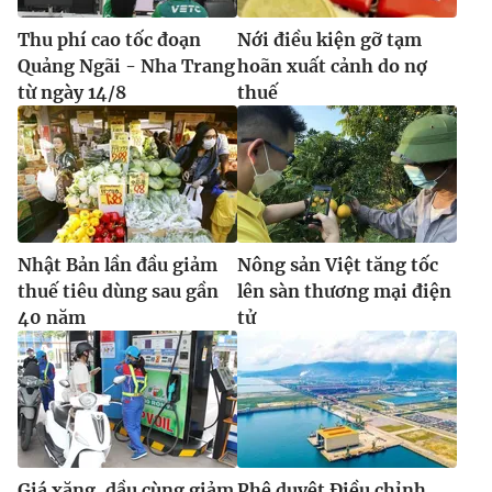
Thu phí cao tốc đoạn
Nới điều kiện gỡ tạm
Quảng Ngãi - Nha Trang
hoãn xuất cảnh do nợ
từ ngày 14/8
thuế
Nhật Bản lần đầu giảm
Nông sản Việt tăng tốc
thuế tiêu dùng sau gần
lên sàn thương mại điện
40 năm
tử
Giá xăng, dầu cùng giảm
Phê duyệt Điều chỉnh