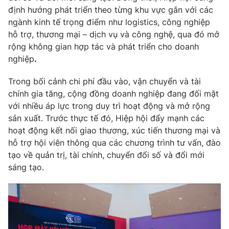
định hướng phát triển theo từng khu vực gắn với các
Photo
Infographic
ngành kinh tế trọng điểm như logistics, công nghiệp
hỗ trợ, thương mại – dịch vụ và công nghệ, qua đó mở
Video
Shorts video
rộng không gian hợp tác và phát triển cho doanh
nghiệp
.
VTV Money
VTV Thể thao
Trong bối cảnh chi phí đầu vào, vận chuyển và tài
chính gia tăng, cộng đồng doanh nghiệp đang đối mặt
VTV Sức khoẻ
Bất động sản
với nhiều áp lực trong duy trì hoạt động và mở rộng
sản xuất. Trước thực tế đó, Hiệp hội đẩy mạnh các
hoạt động kết nối giao thương, xúc tiến thương mại và
Thị trường 24h
Tấm lòng Việt
hỗ trợ hội viên thông qua các chương trình tư vấn, đào
tạo về quản trị, tài chính, chuyển đổi số và đổi mới
VTV4
Vươn mình bằng AI
sáng tạo.
VTV9
VTV8
Liên hệ tòa soạn
English