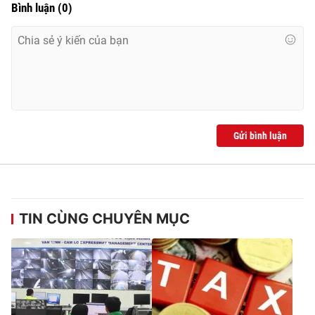
Bình luận
(
0
)
Gửi bình luận
TIN CÙNG CHUYÊN MỤC