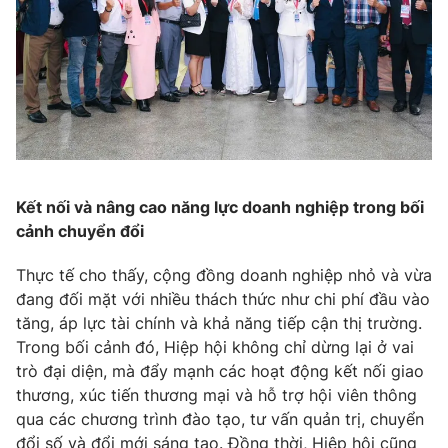
Phim VTV
Giải trí
Hậu trường
Điện ảnh
Đời sống
Nhân vật
Âm nhạc
Du lịch
Khán giả
Giáo dục
Sao
Làm đẹp
Giải sao mai
Tuyển sinh
Công nghệ
Chất lượng cuộc sống
Kết nối và nâng
cao năng lực doanh nghiệp trong bối
Học trực tuyến
cảnh chuyển đổi
Hitech Công nghệ tương lai
Giao lưu trực tuyến
Thực tế cho thấy, cộng đồng doanh nghiệp nhỏ và vừa
Sản phẩm
đang đối mặt với nhiều thách thức như chi phí đầu vào
Lịch phát sóng
Thị trường
tăng, áp lực tài chính và khả năng tiếp cận thị trường.
Trong bối cảnh đó, Hiệp hội không chỉ dừng lại ở vai
Tư vấn
trò đại diện, mà đẩy mạnh các hoạt động kết nối giao
Chuyên mục khác
thương, xúc tiến thương mại và hỗ trợ hội viên thông
qua các chương trình đào tạo, tư vấn quản trị, chuyển
Emagazine
Podcast
đổi số và đổi mới sáng tạo. Đồng thời, Hiệp hội cũng