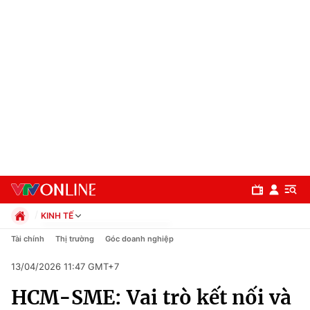
KINH TẾ
Chính trị
Tài chính
Thị trường
Góc doanh nghiệp
Xã hội
13/04/2026 11:47 GMT+7
Pháp luật
Chuyên mục
Kinh tế
HCM-SME: Vai trò kết nối và
Thể thao