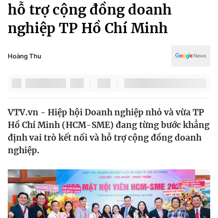
Chính trị
hỗ trợ cộng đồng doanh
Truyền hình
nghiệp TP Hồ Chí Minh
Văn hóa - Giải trí
Xã hội
Y tế
Đời sống
Hoàng Thu
Pháp luật
Công nghệ
Giáo dục
Y tế
VTV.vn - Hiệp hội Doanh nghiệp nhỏ và vừa TP
Thế giới
Hồ Chí Minh (HCM-SME) đang từng bước khẳng
Tin tức
định vai trò kết nối và hỗ trợ cộng đồng doanh
Kinh tế
nghiệp.
Thế giới đó đây
Tài chính
Dữ liệu và đời sống
Câu chuyện quốc tế
Thị trường
Truyền hình
Góc doanh nghiệp