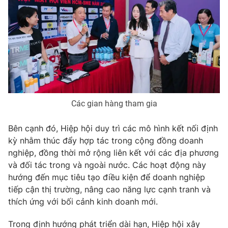
THỜI BÁO VTV
Theo dõi báo trên
Các gian hàng tham gia
Cơ quan chủ quản:
Đài Truyền hình Việt Nam
Cơ quan báo chí:
Thời báo VTV
Bên cạnh đó, Hiệp hội duy trì các mô hình kết nối định
Giấy phép hoạt động báo in và báo điện tử số 483/GP-BTTTT
kỳ nhằm thúc đẩy hợp tác trong cộng đồng doanh
cấp ngày 29/12/2023
nghiệp, đồng thời mở rộng liên kết với các địa phương
Tổng Biên tập:
Vũ Thanh Thủy
và đối tác trong và ngoài nước. Các hoạt động này
Phó Tổng Biên tập:
Nguyễn Thị Mỹ Hạnh, Phạm Quốc Thắng,
hướng đến mục tiêu tạo điều kiện để doanh nghiệp
Nguyễn Trọng Ninh
tiếp cận thị trường, nâng cao năng lực cạnh tranh và
Tổng đài VTV:
024.38 355 931 - 024.38 355 932
thích ứng với bối cảnh kinh doanh mới.
Ðiện thoại Thời báo VTV:
024.66 897 897
Trong định hướng phát triển dài hạn, Hiệp hội xây