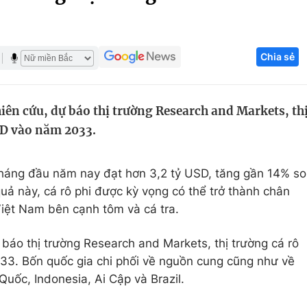
Góc ảnh
Chia sẻ
Giáo dục
Công nghệ
Tuyển sinh
Hitech Công ng
ên cứu, dự báo thị trường Research and Markets, th
Học trực tuyến
Sản phẩm
USD vào năm 2033.
g
Thị trường
Tư vấn
 tháng đầu năm nay đạt hơn 3,2 tỷ USD, tăng gần 14% so
uả này, cá rô phi được kỳ vọng có thể trở thành chân
iệt Nam bên cạnh tôm và cá tra.
báo thị trường Research and Markets, thị trường cá rô
33. Bốn quốc gia chi phối về nguồn cung cũng như về
uốc, Indonesia, Ai Cập và Brazil.