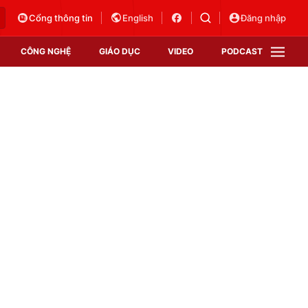
Cổng thông tin
English
Đăng nhập
CÔNG NGHỆ
GIÁO DỤC
VIDEO
PODCAST
VTV Money
VTV Thể thao
VTV Sức khoẻ
Bất động sản
Thị trường 24h
Tấm lòng Việt
Vươn mình bằng AI
VTV4
VTV8
VTV9
Lịch phát sóng
Giao lưu trực tuyến
Sự kiện