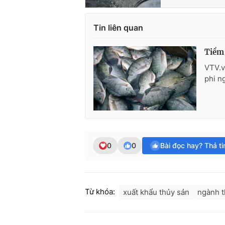
Tin liên quan
Tiềm 
VTV.v
phi n
0
0
Bài đọc hay? Thả t
Từ khóa:
xuất khẩu thủy sản
ngành t