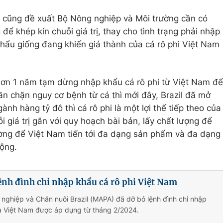
 cũng đề xuất Bộ Nông nghiệp và Môi trường cần có
ể khép kín chuỗi giá trị, thay cho tình trạng phải nhập
khẩu giống đang khiến giá thành của cá rô phi Việt Nam
hơn 1 năm tạm dừng nhập khẩu cá rô phi từ Việt Nam để
găn chặn nguy cơ bệnh từ cá thì mới đây, Brazil đã mở
gành hàng tỷ đô thì cá rô phi là một lợi thế tiếp theo của
i giá trị gắn với quy hoạch bài bản, lấy chất lượng để
ường để Việt Nam tiến tới đa dạng sản phẩm và đa dạng
động.
lệnh đình chỉ nhập khẩu cá rô phi Việt Nam
nghiệp và Chăn nuôi Brazil (MAPA) đã dỡ bỏ lệnh đình chỉ nhập
ủa Việt Nam được áp dụng từ tháng 2/2024.