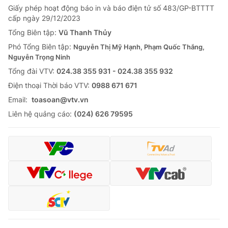
Giấy phép hoạt động báo in và báo điện tử số 483/GP-BTTTT
Tin tức
cấp ngày 29/12/2023
Kinh tế
Thế giới đó đây
Tổng Biên tập:
Vũ Thanh Thủy
Tài chính
Phó Tổng Biên tập:
Nguyễn Thị Mỹ Hạnh, Phạm Quốc Thắng,
Dữ liệu và đời sống
Câu chuyện quốc tế
Nguyễn Trọng Ninh
Thị trường
Tổng đài VTV:
024.38 355 931 - 024.38 355 932
Truyền hình
Góc doanh nghiệp
Ðiện thoại Thời báo VTV:
0988 671 671
Email:
toasoan@vtv.vn
Phim VTV
Giải trí
Liên hệ quảng cáo:
(024) 626 79595
Hậu trường
Điện ảnh
Đời sống
Nhân vật
Âm nhạc
Du lịch
Khán giả
Giáo dục
Sao
Làm đẹp
Giải sao mai
Tuyển sinh
Công nghệ
Chất lượng cuộc sống
Học trực tuyến
Hitech Công nghệ tương lai