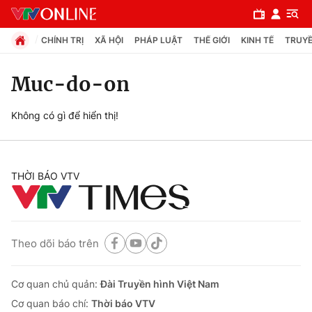
CHÍNH TRỊ
XÃ HỘI
PHÁP LUẬT
THẾ GIỚI
KINH TẾ
TRUYỀ
Muc-do-on
Chuyên mục
Không có gì để hiển thị!
Chính trị
THỜI BÁO VTV
Xã hội
Pháp luật
Theo dõi báo trên
Y tế
Cơ quan chủ quản:
Đài Truyền hình Việt Nam
Thế giới
Cơ quan báo chí:
Thời báo VTV