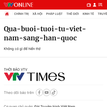
CHÍNH TRỊ
XÃ HỘI
PHÁP LUẬT
THẾ GIỚI
KINH TẾ
TRUYỀ
Qua-buoi-tuoi-tu-viet-
nam-sang-han-quoc
Chuyên mục
Chính trị
Không có gì để hiển thị!
Xã hội
THỜI BÁO VTV
Pháp luật
Y tế
Theo dõi báo trên
Thế giới
Cơ quan chủ quản:
Đài Truyền hình Việt Nam