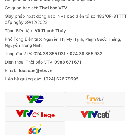
Tin tức
Cơ quan báo chí:
Thời báo VTV
Kinh tế
Giấy phép hoạt động báo in và báo điện tử số 483/GP-BTTTT
Thế giới đó đây
cấp ngày 29/12/2023
Tài chính
Dữ liệu và đời sống
Tổng Biên tập:
Vũ Thanh Thủy
Câu chuyện quốc tế
Thị trường
Phó Tổng Biên tập:
Nguyễn Thị Mỹ Hạnh, Phạm Quốc Thắng,
Nguyễn Trọng Ninh
Truyền hình
Góc doanh nghiệp
Tổng đài VTV:
024.38 355 931 - 024.38 355 932
Phim VTV
Ðiện thoại Thời báo VTV:
0988 671 671
Giải trí
Email:
toasoan@vtv.vn
Hậu trường
Điện ảnh
Liên hệ quảng cáo:
(024) 626 79595
Đời sống
Nhân vật
Âm nhạc
Du lịch
Khán giả
Giáo dục
Sao
Làm đẹp
Giải sao mai
Tuyển sinh
Công nghệ
Chất lượng cuộc sống
Học trực tuyến
Hitech Công nghệ tương lai