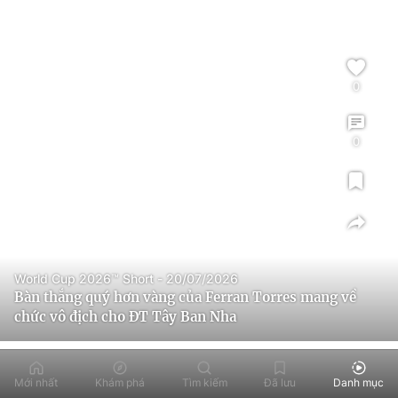
0
0
World Cup 2026™ Short - 20/07/2026
Bàn thắng quý hơn vàng của Ferran Torres mang về
chức vô địch cho ĐT Tây Ban Nha
Mới nhất
Khám phá
Tìm kiếm
Đã lưu
Danh mục