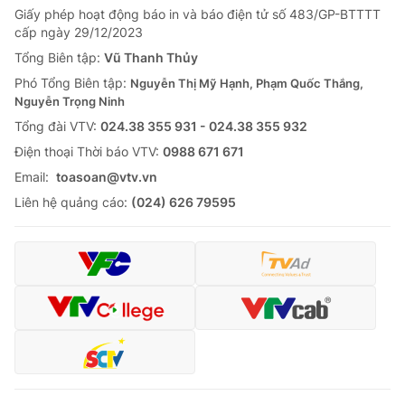
Giấy phép hoạt động báo in và báo điện tử số 483/GP-BTTTT
Tin tức
cấp ngày 29/12/2023
Kinh tế
Thế giới đó đây
Tổng Biên tập:
Vũ Thanh Thủy
Tài chính
Phó Tổng Biên tập:
Nguyễn Thị Mỹ Hạnh, Phạm Quốc Thắng,
Dữ liệu và đời sống
Câu chuyện quốc tế
Nguyễn Trọng Ninh
Thị trường
Tổng đài VTV:
024.38 355 931 - 024.38 355 932
Truyền hình
Góc doanh nghiệp
Ðiện thoại Thời báo VTV:
0988 671 671
Email:
toasoan@vtv.vn
Phim VTV
Giải trí
Liên hệ quảng cáo:
(024) 626 79595
Hậu trường
Điện ảnh
Đời sống
Nhân vật
Âm nhạc
Du lịch
Khán giả
Giáo dục
Sao
Làm đẹp
Giải sao mai
Tuyển sinh
Công nghệ
Chất lượng cuộc sống
Học trực tuyến
Hitech Công nghệ tương lai