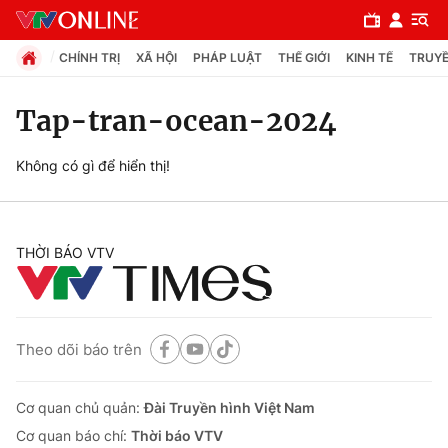
CHÍNH TRỊ
XÃ HỘI
PHÁP LUẬT
THẾ GIỚI
KINH TẾ
TRUYỀ
Tap-tran-ocean-2024
Chuyên mục
Không có gì để hiển thị!
Chính trị
THỜI BÁO VTV
Xã hội
Pháp luật
Theo dõi báo trên
Y tế
Cơ quan chủ quản:
Đài Truyền hình Việt Nam
Thế giới
Cơ quan báo chí:
Thời báo VTV