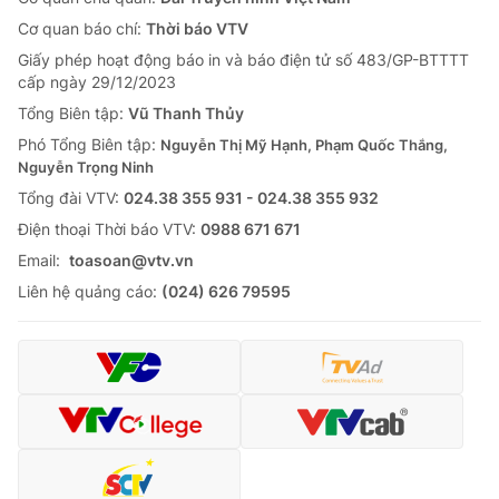
Tin tức
Cơ quan báo chí:
Thời báo VTV
Kinh tế
Giấy phép hoạt động báo in và báo điện tử số 483/GP-BTTTT
Thế giới đó đây
cấp ngày 29/12/2023
Tài chính
Dữ liệu và đời sống
Tổng Biên tập:
Vũ Thanh Thủy
Câu chuyện quốc tế
Thị trường
Phó Tổng Biên tập:
Nguyễn Thị Mỹ Hạnh, Phạm Quốc Thắng,
Nguyễn Trọng Ninh
Truyền hình
Góc doanh nghiệp
Tổng đài VTV:
024.38 355 931 - 024.38 355 932
Phim VTV
Ðiện thoại Thời báo VTV:
0988 671 671
Giải trí
Email:
toasoan@vtv.vn
Hậu trường
Điện ảnh
Liên hệ quảng cáo:
(024) 626 79595
Đời sống
Nhân vật
Âm nhạc
Du lịch
Khán giả
Giáo dục
Sao
Làm đẹp
Giải sao mai
Tuyển sinh
Công nghệ
Chất lượng cuộc sống
Học trực tuyến
Hitech Công nghệ tương lai