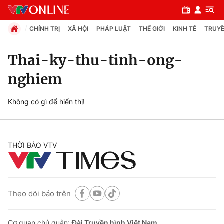
CHÍNH TRỊ
XÃ HỘI
PHÁP LUẬT
THẾ GIỚI
KINH TẾ
TRUYỀ
Thai-ky-thu-tinh-ong-
nghiem
Chuyên mục
Chính trị
Không có gì để hiển thị!
Xã hội
THỜI BÁO VTV
Pháp luật
Y tế
Theo dõi báo trên
Thế giới
Cơ quan chủ quản:
Đài Truyền hình Việt Nam