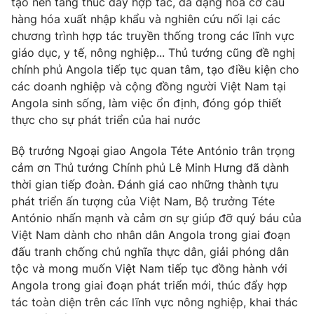
tạo nền tảng thúc đẩy hợp tác, đa dạng hóa cơ cấu
Cơ quan báo chí:
Thời báo VTV
hàng hóa xuất nhập khẩu và nghiên cứu nối lại các
chương trình hợp tác truyền thống trong các lĩnh vực
Giấy phép hoạt động báo in và báo điện tử số 483/GP-BTTTT
cấp ngày 29/12/2023
giáo dục, y tế, nông nghiệp... Thủ tướng cũng đề nghị
chính phủ Angola tiếp tục quan tâm, tạo điều kiện cho
Tổng Biên tập:
Vũ Thanh Thủy
các doanh nghiệp và cộng đồng người Việt Nam tại
Phó Tổng Biên tập:
Nguyễn Thị Mỹ Hạnh, Phạm Quốc Thắng,
Angola sinh sống, làm việc ổn định, đóng góp thiết
Nguyễn Trọng Ninh
thực cho sự phát triển của hai nước
Tổng đài VTV:
024.38 355 931 - 024.38 355 932
Ðiện thoại Thời báo VTV:
024.66 897 897
Bộ trưởng Ngoại giao Angola Téte António trân trọng
Email:
toasoan@vtv.vn
cảm ơn Thủ tướng Chính phủ Lê Minh Hưng đã dành
Liên hệ quảng cáo:
024-7300.7108
thời gian tiếp đoàn. Đánh giá cao những thành tựu
phát triển ấn tượng của Việt Nam, Bộ trưởng Téte
António nhấn mạnh và cảm ơn sự giúp đỡ quý báu của
Việt Nam dành cho nhân dân Angola trong giai đoạn
đấu tranh chống chủ nghĩa thực dân, giải phóng dân
tộc và mong muốn Việt Nam tiếp tục đồng hành với
Angola trong giai đoạn phát triển mới, thúc đẩy hợp
tác toàn diện trên các lĩnh vực nông nghiệp, khai thác