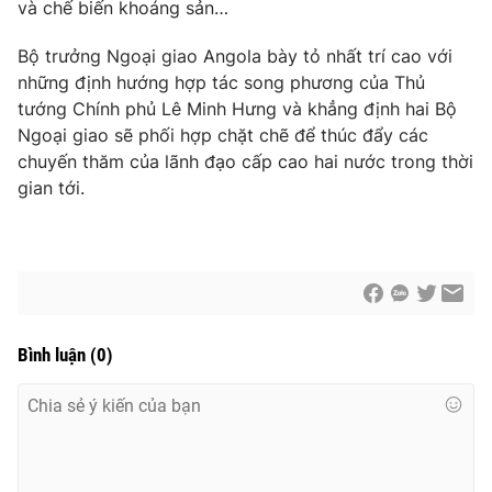
và chế biến khoáng sản…
Bộ trưởng Ngoại giao Angola bày tỏ nhất trí cao với
những định hướng hợp tác song phương của Thủ
® Cấm sao chép dưới mọi hình thức nếu không có sự chấp
tướng Chính phủ Lê Minh Hưng và khẳng định hai Bộ
thuận bằng văn bản. Ghi rõ nguồn VTV.vn khi phát hành lại
Ngoại giao sẽ phối hợp chặt chẽ để thúc đẩy các
thông tin từ website này.
chuyến thăm của lãnh đạo cấp cao hai nước trong thời
gian tới.
Bình luận
(
0
)