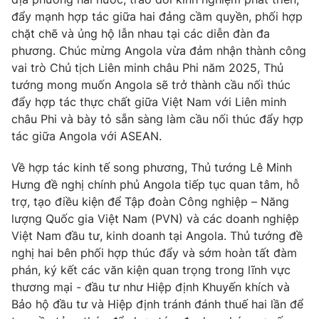
Thị trường 24h
Tấm lòng Việt
đẩy mạnh hợp tác giữa hai đảng cầm quyền, phối hợp
chặt chẽ và ủng hộ lẫn nhau tại các diễn đàn đa
VTV4
Vươn mình bằng AI
phương. Chúc mừng Angola vừa đảm nhận thành công
vai trò Chủ tịch Liên minh châu Phi năm 2025, Thủ
tướng mong muốn Angola sẽ trở thành cầu nối thúc
VTV9
VTV8
đẩy hợp tác thực chất giữa Việt Nam với Liên minh
châu Phi và bày tỏ sẵn sàng làm cầu nối thúc đẩy hợp
Liên hệ tòa soạn
English
tác giữa Angola với ASEAN.
Về hợp tác kinh tế song phương, Thủ tướng Lê Minh
Hưng đề nghị chính phủ Angola tiếp tục quan tâm, hỗ
trợ, tạo điều kiện để Tập đoàn Công nghiệp – Năng
THỜI BÁO VTV
lượng Quốc gia Việt Nam (PVN) và các doanh nghiệp
Việt Nam đầu tư, kinh doanh tại Angola. Thủ tướng đề
nghị hai bên phối hợp thúc đẩy và sớm hoàn tất đàm
phán, ký kết các văn kiện quan trọng trong lĩnh vực
Theo dõi báo trên
thương mại - đầu tư như Hiệp định Khuyến khích và
Bảo hộ đầu tư và Hiệp định tránh đánh thuế hai lần để
Cơ quan chủ quản:
Đài Truyền hình Việt Nam