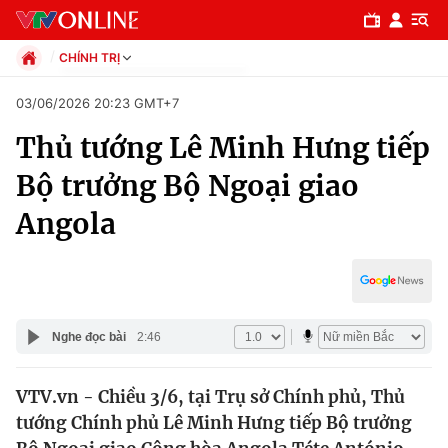
CHÍNH TRỊ
Chính trị
03/06/2026 20:23 GMT+7
Xã hội
Thủ tướng Lê Minh Hưng tiếp
Pháp luật
Chuyên mục
Kinh tế
Bộ trưởng Bộ Ngoại giao
Thể thao
Chính trị
Angola
Truyền hình
Văn hóa - Giải trí
Xã hội
Y tế
Đời sống
Pháp luật
Công nghệ
Nghe đọc bài
2:46
Giáo dục
Y tế
VTV.vn - Chiều 3/6, tại Trụ sở Chính phủ, Thủ
tướng Chính phủ Lê Minh Hưng tiếp Bộ trưởng
Thế giới