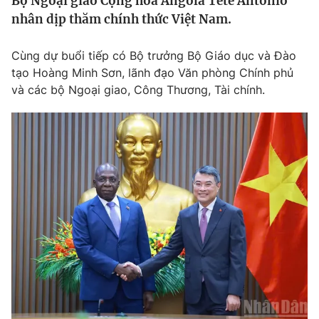
Bộ Ngoại giao Cộng hòa Angola Téte António
Tin tức
nhân dịp thăm chính thức Việt Nam.
Kinh tế
Thế giới đó đây
Cùng dự buổi tiếp có Bộ trưởng Bộ Giáo dục và Đào
Tài chính
Dữ liệu và đời sống
tạo Hoàng Minh Sơn, lãnh đạo Văn phòng Chính phủ
Câu chuyện quốc tế
Thị trường
và các bộ Ngoại giao, Công Thương, Tài chính.
Truyền hình
Góc doanh nghiệp
Phim VTV
Giải trí
Hậu trường
Điện ảnh
Đời sống
Nhân vật
Âm nhạc
Du lịch
Khán giả
Giáo dục
Sao
Làm đẹp
Giải sao mai
Tuyển sinh
Công nghệ
Chất lượng cuộc sống
Học trực tuyến
Hitech Công nghệ tương lai