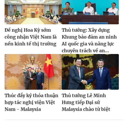
Đề nghị Hoa Kỳ sớm
Thủ tướng: Xây dựng
công nhận Việt Nam là
Khung bảo đảm an ninh
nền kinh tế thị trường
AI quốc gia và năng lực
chuyên trách về an...
Thúc đẩy ký thỏa thuận
Thủ tướng Lê Minh
hợp tác nghị viện Việt
Hưng tiếp Đại sứ
Nam - Malaysia
Malaysia chào từ biệt