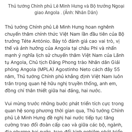
Giao lưu trực tuyến
Thủ tướng Chính phủ Lê Minh Hưng và Bộ trưởng Ngoại
Sản phẩm
giao Angola . (Ảnh: Nhân Dân)
Lịch phát sóng
Thị trường
Thủ tướng Chính phủ Lê Minh Hưng hoan nghênh
Tư vấn
chuyến thăm chính thức Việt Nam lần đầu tiên của Bộ
Chuyên mục khác
trưởng Téte António. Bày tỏ đánh giá cao vai trò, vị
thế và ảnh hưởng của Angola tại châu Phi và nhấn
Emagazine
Podcast
mạnh ý nghĩa lịch sử chuyến thăm Việt Nam của Lãnh
tụ Angola, Chủ tịch Đảng Phong trào Nhân dân Giải
Photo
Infographic
phóng Angola (MPLA) Agostinho Neto cách đây 55
năm, Thủ tướng Chính phủ khẳng định Việt Nam luôn
trân trọng quan hệ hữu nghị truyền thống, anh em,
Video
Shorts video
đồng chí thân thiết giữa hai đảng, hai nước.
VTV Money
VTV Thể thao
Vui mừng trước những bước phát triển tích cực trong
quan hệ song phương thời gian qua, Thủ tướng Chính
phủ Lê Minh Hưng đề nghị hai nước tiếp tục tăng
VTV Sức khoẻ
Bất động sản
cường trao đổi đoàn cấp cao và giữa các bộ, ngành,
địa phương hai nước, trao đổi kinh nghiệm phát triển,