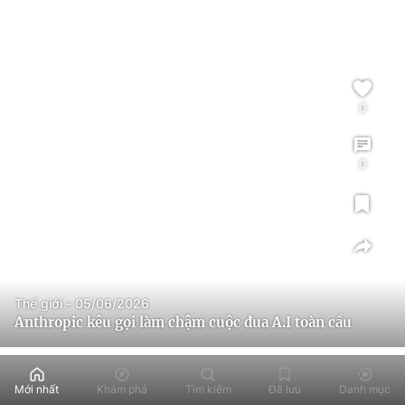
0
0
Thế giới - 05/06/2026
Anthropic kêu gọi làm chậm cuộc đua A.I toàn cầu
Mới nhất
Khám phá
Tìm kiếm
Đã lưu
Danh mục