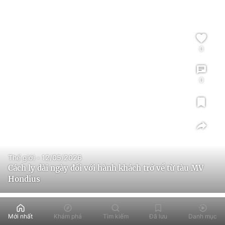
0
0
Thế giới - 12/05/2026
Cách ly dài ngày đối với hành khách trở về từ tàu MV
Hondius
Mới nhất
Khám phá
Tìm kiếm
Đã lưu
Danh mục