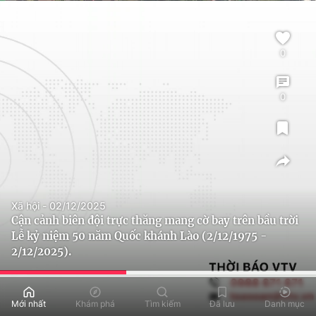
0
0
Xã hội - 02/12/2025
Cận cảnh biên đội trực thăng mang cờ bay trên bầu trời
Lễ kỷ niệm 50 năm Quốc khánh Lào (2/12/1975 -
2/12/2025).
Mới nhất
Khám phá
Tìm kiếm
Đã lưu
Danh mục