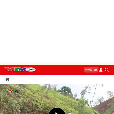
vtv.vn