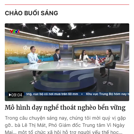
CHÀO BUỔI SÁNG
09:04
Mô hình dạy nghề thoát nghèo bền vững
Trong câu chuyện sáng nay, chúng tôi mời quý vị gặp
gỡ.. bà Lê Thị Mát, Phó Giám đốc Trung tâm Vì Ngày
Mai... một tổ chức xã hội hỗ trợ người yếu thế học...