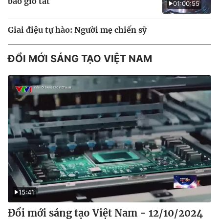
bao giờ tắt
01:00:55
Giai điệu tự hào: Người mẹ chiến sỹ
ĐỔI MỚI SÁNG TẠO VIỆT NAM
15:41
Đổi mới sáng tạo Việt Nam - 12/10/2024