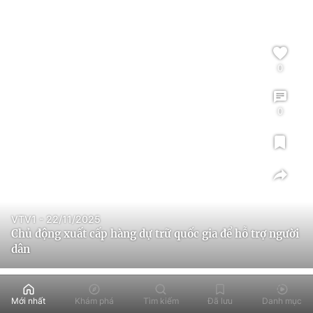
0
0
VTV1 - 22/11/2025
Chủ động xuất cấp hàng dự trữ quốc gia để hỗ trợ người
dân
Mới nhất
Khám phá
Tìm kiếm
Đã lưu
Danh mục