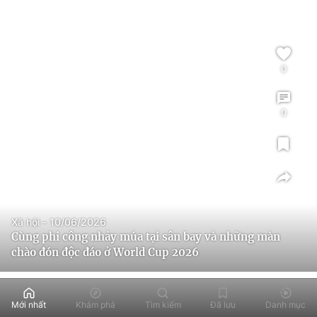
0
0
Xã hội - 10/06/2026
Cùng phi công nhảy múa tại sân bay và những màn
chào đón độc đáo ở World Cup 2026
Mới nhất
Khám phá
Tìm kiếm
Đã lưu
Danh mục