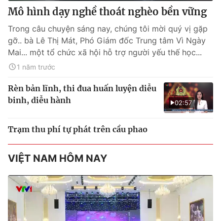
Mô hình dạy nghề thoát nghèo bền vững
Trong câu chuyện sáng nay, chúng tôi mời quý vị gặp
gỡ.. bà Lê Thị Mát, Phó Giám đốc Trung tâm Vì Ngày
Mai... một tổ chức xã hội hỗ trợ người yếu thế học...
1 năm trước
Rèn bản lĩnh, thi đua huấn luyện diễu
binh, diễu hành
02:57
Trạm thu phí tự phát trên cầu phao
VIỆT NAM HÔM NAY