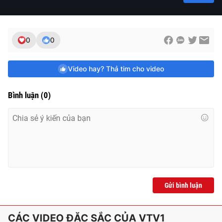
0
0
Video hay? Thả tim cho video
Bình luận
(
0
)
Gửi bình luận
CÁC VIDEO ĐẶC SẮC CỦA VTV1