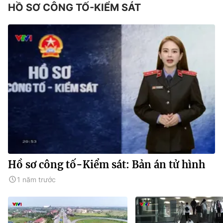
HỒ SƠ CÔNG TỐ-KIỂM SÁT
Hồ sơ công tố-Kiểm sát: Bản án tử hình
1 năm trước