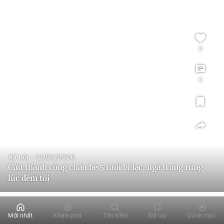
0
0
Xã hội - 12/05/2026
Cứu thành công cháu bé 5 tuổi bị lạc, ngã trong rừng
lúc đêm tối
Mới nhất
Khám phá
Tìm kiếm
Đã lưu
Danh mục