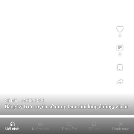
0
0
Xã hội - 14/05/2026
Đăng ký trực tuyến sử dụng tạm thời lòng đường, vỉa hè
Mới nhất
Khám phá
Tìm kiếm
Đã lưu
Danh mục