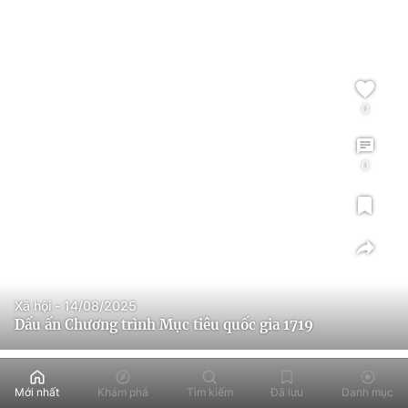
0
0
Xã hội - 14/08/2025
Dấu ấn Chương trình Mục tiêu quốc gia 1719
Mới nhất
Khám phá
Tìm kiếm
Đã lưu
Danh mục