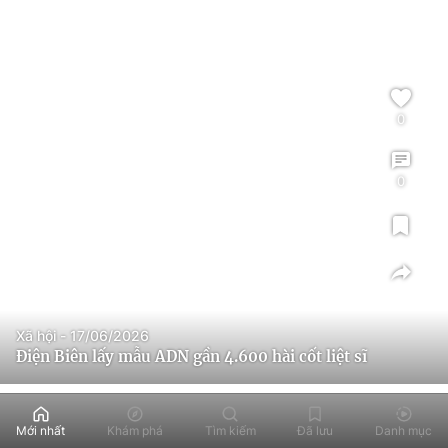
0
0
Xã hội - 17/06/2026
Điện Biên lấy mẫu ADN gần 4.600 hài cốt liệt sĩ
Mới nhất
Khám phá
Tìm kiếm
Đã lưu
Danh mục