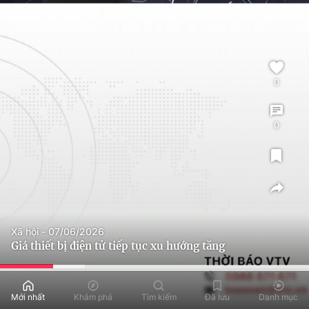
0
0
Xã hội - 07/06/2026
Giá thiết bị điện tử tiếp tục xu hướng tăng
Mới nhất
Khám phá
Tìm kiếm
Đã lưu
Danh mục