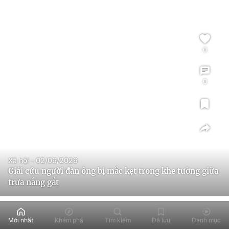
0
0
Xã hội - 02/06/2026
Giải cứu người đàn ông bị mắc kẹt trong khe tường giữa
trưa nắng gắt
Mới nhất
Khám phá
Tìm kiếm
Đã lưu
Danh mục