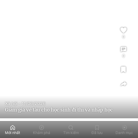
0
0
Xã hội - 11/06/2026
Giảm giá vé tàu cho học sinh đi thi và nhập học
Mới nhất
Khám phá
Tìm kiếm
Đã lưu
Danh mục