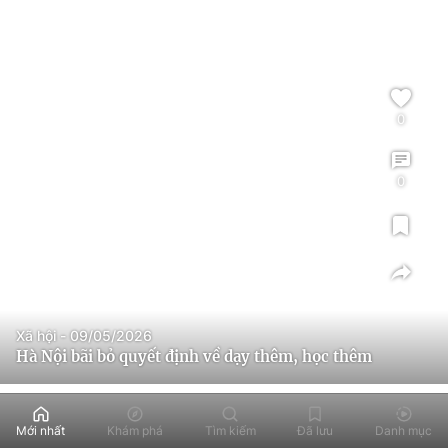
0
0
Xã hội - 09/05/2026
Hà Nội bãi bỏ quyết định về dạy thêm, học thêm
Mới nhất
Khám phá
Tìm kiếm
Đã lưu
Danh mục