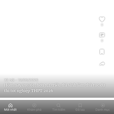
0
0
Xã hội - 10/06/2026
Hôm nay (10/6), hơn 1,2 triệu thí sinh làm thủ tục dự
thi tốt nghiệp THPT 2026
Mới nhất
Khám phá
Tìm kiếm
Đã lưu
Danh mục