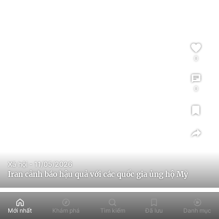
0
0
Xã hội - 11/05/2026
Iran cảnh báo hậu quả với các quốc gia ủng hộ Mỹ
Mới nhất
Khám phá
Tìm kiếm
Đã lưu
Danh mục