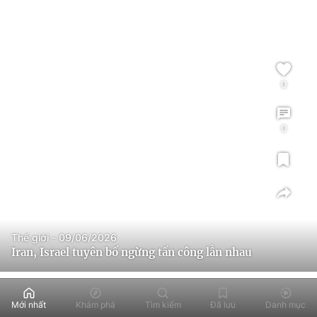
0
0
Thế giới - 09/06/2026
Iran, Israel tuyên bố ngừng tấn công lẫn nhau
Mới nhất
Khám phá
Tìm kiếm
Đã lưu
Danh mục