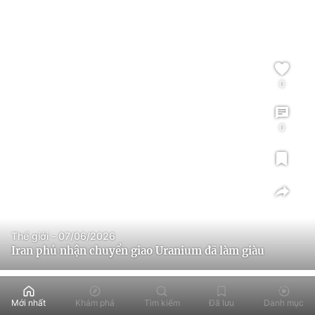
0
0
Thế giới - 07/06/2026
Iran phủ nhận chuyển giao Uranium đã làm giàu
Mới nhất
Khám phá
Tìm kiếm
Đã lưu
Danh mục