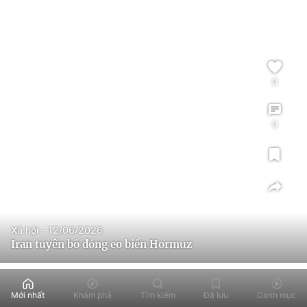
0
0
Xã hội - 12/06/2026
Iran tuyên bố đóng eo biển Hormuz
Mới nhất
Khám phá
Tìm kiếm
Đã lưu
Danh mục