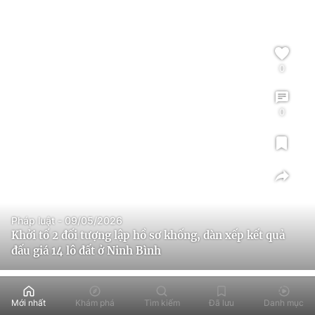
0
0
Pháp luật - 09/05/2026
Khởi tố 2 đối tượng lập hồ sơ khống, dàn xếp kết quả
đấu giá 14 lô đất ở Ninh Bình
Mới nhất
Khám phá
Tìm kiếm
Đã lưu
Danh mục