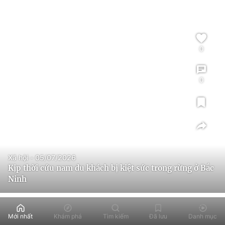
0
0
Xã hội - 05/07/2026
Kịp thời cứu nam du khách bị kiệt sức trong rừng ở Bắc
Ninh
Mới nhất
Khám phá
Tìm kiếm
Đã lưu
Danh mục