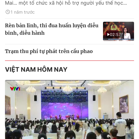
Mai... một tổ chức xã hội hỗ trợ người yếu thế học...
1 năm trước
Rèn bản lĩnh, thi đua huấn luyện diễu
binh, diễu hành
02:57
Trạm thu phí tự phát trên cầu phao
VIỆT NAM HÔM NAY