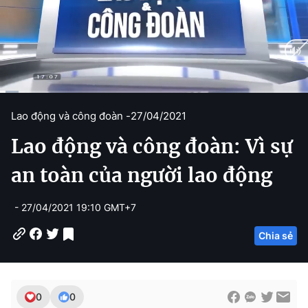
C
0:15
/
D
12:02
Lao động và công đoàn -
27/04/2021
u
u
Lao động và công đoàn: Vì sự
r
r
r
a
an toàn của người lao động
e
t
- 27/04/2021 19:10 GMT+7
n
i
t
o
Chia sẻ
T
n
i
m
0
0