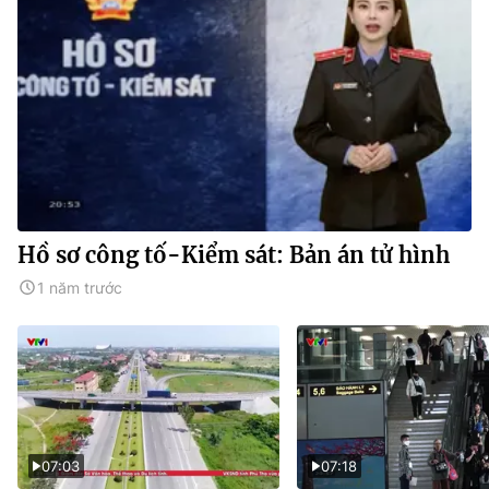
Hồ sơ công tố-Kiểm sát: Bản án tử hình
1 năm trước
07:03
07:18