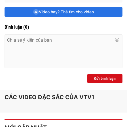
e
Video hay? Thả tim cho video
Bình luận
(
0
)
Gửi bình luận
CÁC VIDEO ĐẶC SẮC CỦA VTV1