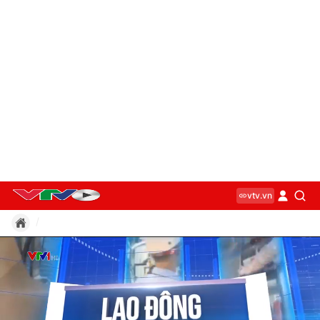
vtv.vn