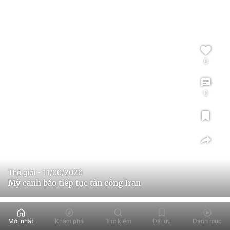
0
0
Thế giới - 11/06/2026
Mỹ cảnh báo tiếp tục tấn công Iran
Mới nhất
Khám phá
Tìm kiếm
Đã lưu
Danh mục