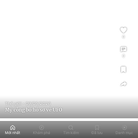
0
0
Thế giới - 09/05/2026
Mỹ công bố hồ sơ về UFO
Mới nhất
Khám phá
Tìm kiếm
Đã lưu
Danh mục