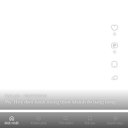
0
0
Thế giới - 05/07/2026
Mỹ: Hủy diễu hành mừng Quốc khánh do nắng nóng
Mới nhất
Khám phá
Tìm kiếm
Đã lưu
Danh mục