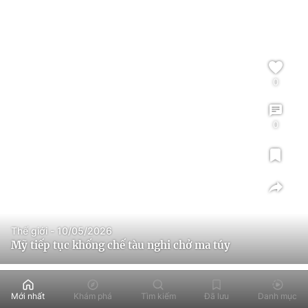
0
0
Thế giới - 10/05/2026
Mỹ tiếp tục khống chế tàu nghi chở ma túy
Mới nhất
Khám phá
Tìm kiếm
Đã lưu
Danh mục