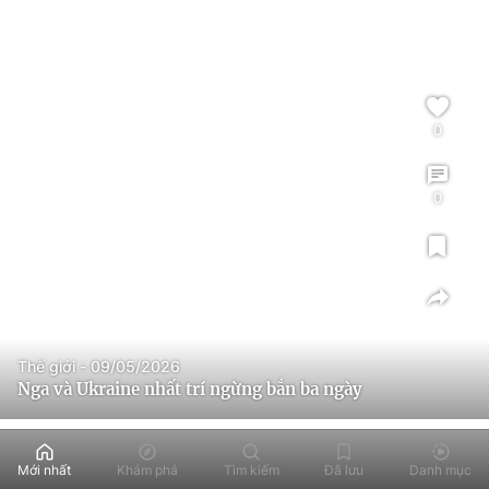
0
0
Thế giới - 09/05/2026
Nga và Ukraine nhất trí ngừng bắn ba ngày
Mới nhất
Khám phá
Tìm kiếm
Đã lưu
Danh mục