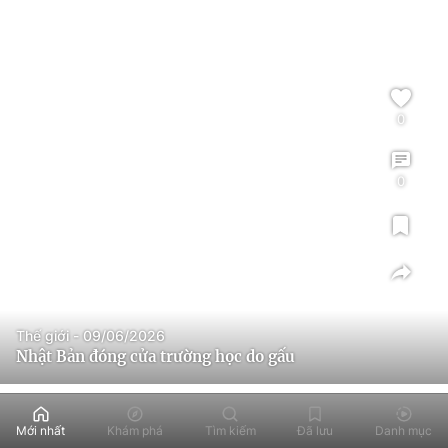
0
0
Thế giới - 09/06/2026
Nhật Bản đóng cửa trường học do gấu
Mới nhất
Khám phá
Tìm kiếm
Đã lưu
Danh mục