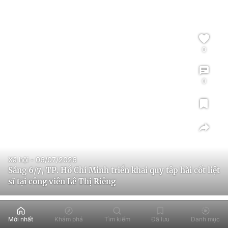
0
0
Xã hội - 06/07/2026
Sáng 6/7, TP. Hồ Chí Minh triển khai quy tập hài cốt liệt
sĩ tại công viên Lê Thị Riêng
Mới nhất
Khám phá
Tìm kiếm
Đã lưu
Danh mục