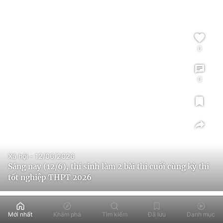
0
0
Xã hội - 12/06/2026
Sáng nay (12/6), thí sinh làm 2 bài thi cuối cùng kỳ thi
tốt nghiệp THPT 2026
Mới nhất
Khám phá
Tìm kiếm
Đã lưu
Danh mục