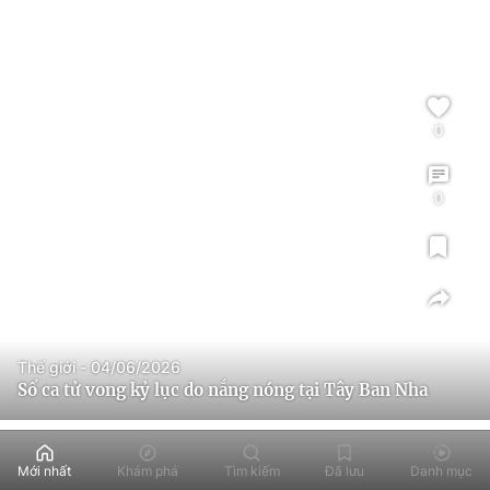
0
0
Thế giới - 04/06/2026
Số ca tử vong kỷ lục do nắng nóng tại Tây Ban Nha
Mới nhất
Khám phá
Tìm kiếm
Đã lưu
Danh mục