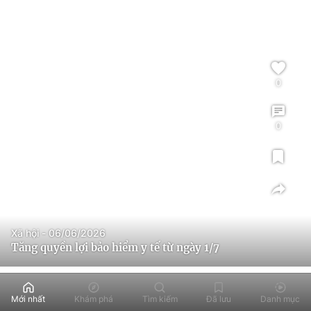
0
0
Xã hội - 06/06/2026
Tăng quyền lợi bảo hiểm y tế từ ngày 1/7
Mới nhất
Khám phá
Tìm kiếm
Đã lưu
Danh mục