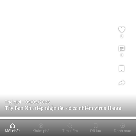
0
0
Thế giới - 09/05/2026
Tây Ban Nha tiếp nhận tàu có ca nhiễm virus Hanta
Mới nhất
Khám phá
Tìm kiếm
Đã lưu
Danh mục